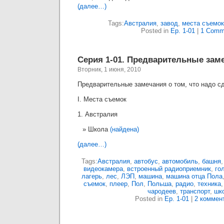
(далее…)
Tags:
Австралия
,
завод
,
места съемок
Posted in
Ep. 1-01
|
1 Comm
Серия 1-01. Предварительные зам
Вторник, 1 июня, 2010
Предварительные замечания о том, что надо сд
I. Места съемок
1. Австралия
Школа
(найдена)
(далее…)
Tags:
Австралия
,
автобус
,
автомобиль
,
башня
видеокамера
,
встроенный радиоприемник
,
го
лагерь
,
лес
,
ЛЭП
,
машина
,
машина отца Пола
съемок
,
плеер
,
Пол
,
Польша
,
радио
,
техника
чародеев
,
транспорт
,
шк
Posted in
Ep. 1-01
|
2 коммен