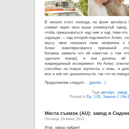
В начале этого эпизода, на фоне автобуса 
снимал через окно выше упомянутый завод, 
чтобы прикалываться над ним и над теми кто
сидящая — над которой подсмеялся Алекс, ска
вкусу, явно показала свою неприязнь к
Алекс поинтересовался причинной это
Катрина заявила что ей известно о том что
сделали пожар), и они должны ей
поврежденный эксперимент. Но Алекс ответи
способны на такую глупость и ложь
, и дал
мол и неё нет доказательств, так что не повод
Продолжение следует…
(далее…)
Tags:
автобус
,
завод
Posted in
Ep. 1-01
,
Season 1
|
No 
Места съемок (AU): завод в Сидне
Пятница, 18 июня, 2010
Итак, завод найден!