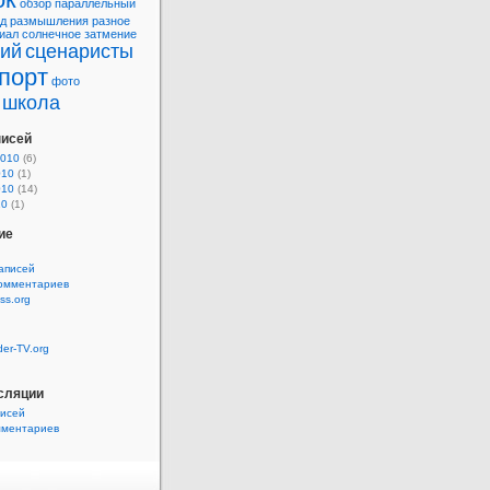
обзор
параллельный
д
размышления
разное
иал
солнечное затмение
рий
сценаристы
порт
фото
школа
писей
2010
(6)
010
(1)
010
(14)
10
(1)
ие
аписей
комментариев
ss.org
der-TV.org
сляции
писей
мментариев