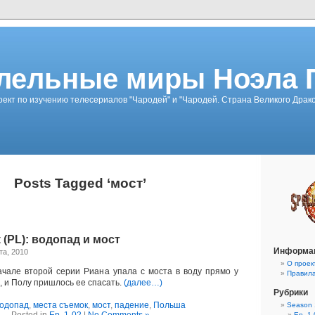
лельные миры Ноэла 
ект по изучению телесериалов "Чародей" и "Чародей. Страна Великого Драк
Posts Tagged ‘мост’
 (PL): водопад и мост
Информа
та, 2010
О проек
ачале второй серии Риана упала с моста в воду прямо у
Правил
 и Полу пришлось ее спасать.
(далее…)
Рубрики
одопад
,
места съемок
,
мост
,
падение
,
Польша
Season 
Ep. 1-