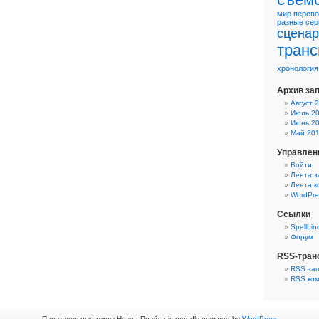
мир
перево
разные
сер
сцена
транс
хронология
Архив за
Август 
Июль 2
Июнь 2
Май 20
Управлен
Войти
Лента з
Лента 
WordPre
Ссылки
Spellbin
Форум
RSS-тран
RSS за
RSS ко
Параллельные миры Ноэла Прайса is proudly powered by
WordPress