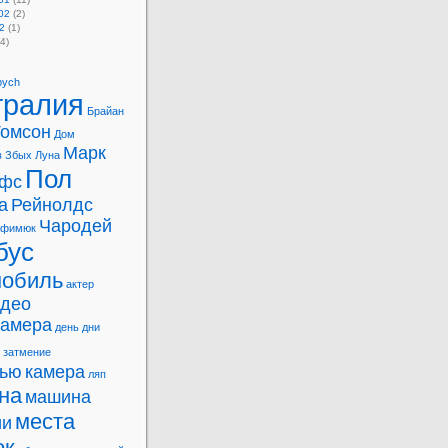
02
(2)
2
(1)
4)
bych
тралия
Брайан
Томсон
Дом
Марк
в
Збых
Луна
Пол
фс
а
Рейнолдс
Чародей
офимюк
бус
мобиль
актер
идео
камера
день
дни
затмение
вью
камера
ляп
на
машина
места
ии
ок