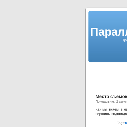
Парал
Про
Места съемок
Понедельник, 2 авгус
Как мы знаем, в н
вершины водопада,
Tags:
в