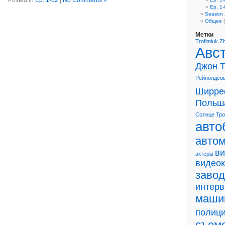
Posted in
Ep. 1-02
|
No Comments »
Ep. 1-
Season 
Общее
(
Метки
Trofimiuk
Z
Авс
Джон 
Рейнолдсо
Ширре
Польш
Солнце
Тр
авто
авто
в
актеры
видео
завод
интер
маши
полиц
съем