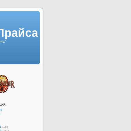
Прайса
она"
ция
те
а
1
(18)
01
(11)