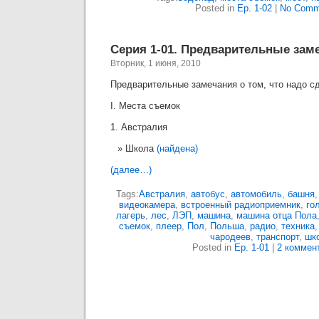
Posted in
Ep. 1-02
|
No Comm
Серия 1-01. Предварительные зам
Вторник, 1 июня, 2010
Предварительные замечания о том, что надо сд
I. Места съемок
1. Австралия
Школа
(найдена)
(далее…)
Tags:
Австралия
,
автобус
,
автомобиль
,
башня
видеокамера
,
встроенный радиоприемник
,
го
лагерь
,
лес
,
ЛЭП
,
машина
,
машина отца Пола
съемок
,
плеер
,
Пол
,
Польша
,
радио
,
техника
чародеев
,
транспорт
,
шк
Posted in
Ep. 1-01
|
2 коммен