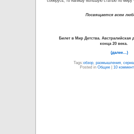
соберусь, то напишу большую статью по миру
Посвящается всем люб
Билет в Мир Детства. Австралийская 
конца 20 века.
(далее…)
Tags:
обзор
,
размышления
,
сериа
Posted in
Общее
|
10 коммент