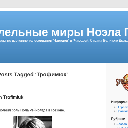
лельные миры Ноэла 
ект по изучению телесериалов "Чародей" и "Чародей. Страна Великого Драк
Posts Tagged ‘Трофимюк’
 Trofimiuk
Информа
0
О проек
олнил роль Пола Рейнолдса в I сезоне.
Правил
Рубрики
Season 
Ep. 1-