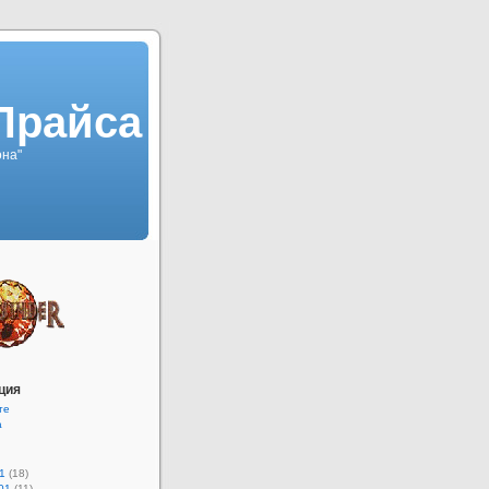
Прайса
она"
ция
те
а
1
(18)
01
(11)