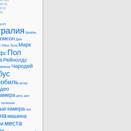
02
(2)
2
(1)
4)
bych
тралия
Брайан
Томсон
Дом
Марк
в
Збых
Луна
Пол
фс
а
Рейнолдс
Чародей
офимюк
бус
мобиль
актер
идео
камера
день
дни
затмение
вью
камера
ляп
на
машина
места
ии
ок