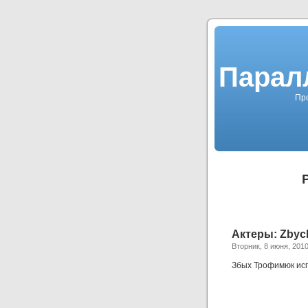
Парал
Про
Актеры: Zbych
Вторник, 8 июня, 201
Збых Трофимюк исп