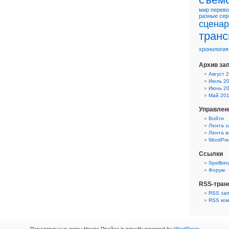
мир
перево
разные
сер
сцена
транс
хронология
Архив за
Август 
Июль 2
Июнь 2
Май 20
Управлен
Войти
Лента з
Лента 
WordPre
Ссылки
Spellbin
Форум
RSS-тран
RSS за
RSS ко
Параллельные миры Ноэла Прайса is proudly powered by
WordPress