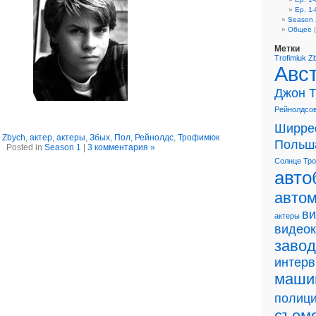
Ep. 1-
Season 
Общее
(
Метки
Trofimiuk
Z
Авс
Джон 
Рейнолдсо
Ширре
,
Zbych
,
актер
,
актеры
,
Збых
,
Пол
,
Рейнолдс
,
Трофимюк
Польш
Posted in
Season 1
|
3 комментария »
Солнце
Тр
авто
авто
в
актеры
видео
завод
интер
маши
полиц
съем