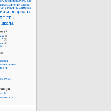
обзор
параллельный
д
размышления
разное
иал
солнечное затмение
рий
сценаристы
порт
фото
школа
писей
2010
(6)
010
(1)
010
(14)
10
(1)
ие
аписей
комментариев
ss.org
der-TV.org
сляции
писей
мментариев