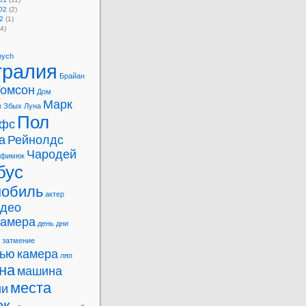
02
(2)
2
(1)
4)
bych
тралия
Брайан
Томсон
Дом
Марк
в
Збых
Луна
Пол
фс
а
Рейнолдс
Чародей
офимюк
бус
мобиль
актер
идео
камера
день
дни
затмение
вью
камера
ляп
на
машина
места
ии
ок