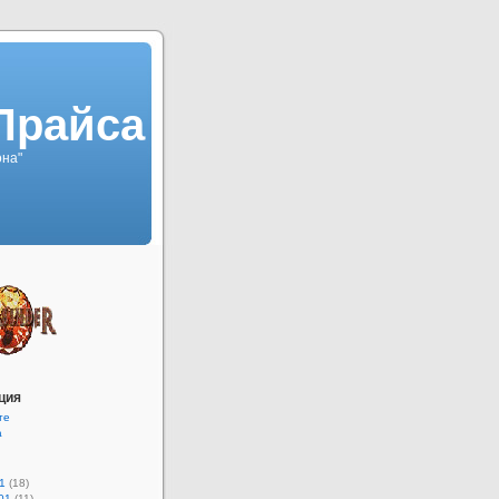
Прайса
она"
ция
те
а
1
(18)
01
(11)