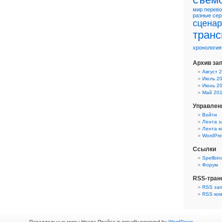
мир
перево
разные
сер
сцена
транс
хронология
Архив за
Август 
Июль 2
Июнь 2
Май 20
Управлен
Войти
Лента з
Лента 
WordPre
Ссылки
Spellbin
Форум
RSS-тран
RSS за
RSS ко
Параллельные миры Ноэла Прайса is proudly powered by
WordPress