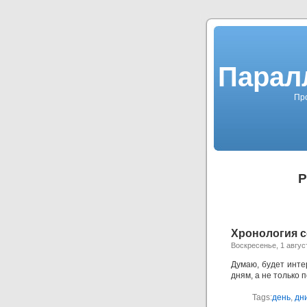
Парал
Про
P
Хронология с
Воскресенье, 1 авгус
Думаю, будет инте
дням, а не только 
Tags:
день
,
дн