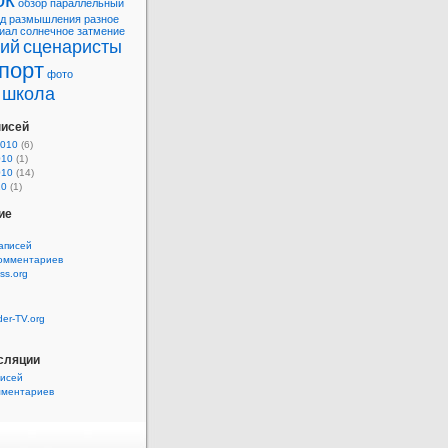
обзор
параллельный
д
размышления
разное
иал
солнечное затмение
рий
сценаристы
порт
фото
школа
писей
2010
(6)
010
(1)
010
(14)
10
(1)
ие
аписей
комментариев
ss.org
der-TV.org
сляции
писей
мментариев