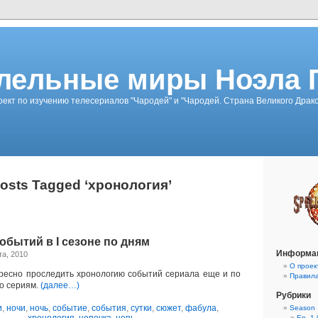
лельные миры Ноэла 
ект по изучению телесериалов "Чародей" и "Чародей. Страна Великого Драк
osts Tagged ‘хронология’
обытий в I сезоне по дням
Информа
та, 2010
О проек
ресно проследить хронологию событий сериала еще и по
Правил
по сериям.
(далее…)
Рубрики
и
,
ночи
,
ночь
,
событие
,
события
,
сутки
,
сюжет
,
фабула
,
Season 
Ep. 1-