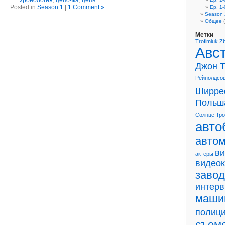
хронология
,
цепочка
,
цепь
Posted in
Season 1
|
1 Comment »
Ep. 1-
Season 
Общее
(
Метки
Trofimiuk
Z
Авс
Джон 
Рейнолдсо
Ширре
Польш
Солнце
Тр
авто
авто
в
актеры
видео
завод
интер
маши
полиц
съем