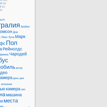
02
(2)
2
(1)
4)
bych
тралия
Брайан
Томсон
Дом
Марк
в
Збых
Луна
Пол
фс
а
Рейнолдс
Чародей
офимюк
бус
мобиль
актер
идео
камера
день
дни
затмение
вью
камера
ляп
на
машина
места
ии
ок