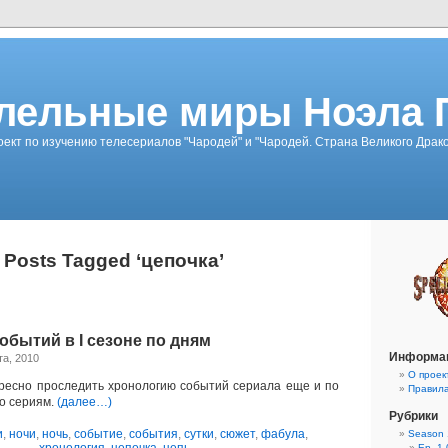
лельные миры Ноэла 
ект по изучению телесериалов "Чародей" и "Чародей. Страна Великого Драк
Posts Tagged ‘цепочка’
обытий в I сезоне по дням
Информа
та, 2010
О проек
ресно проследить хронологию событий сериала еще и по
Правил
по сериям.
(далее…)
Рубрики
и
,
ночи
,
ночь
,
событие
,
события
,
сутки
,
сюжет
,
фабула
,
Season 
Ep. 1-