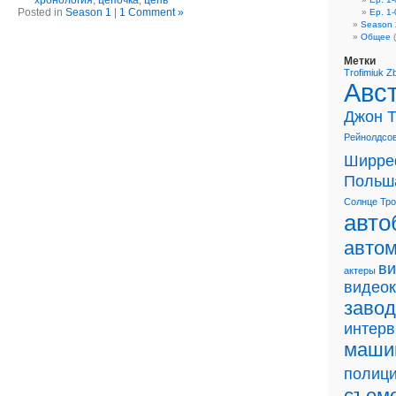
хронология
,
цепочка
,
цепь
Posted in
Season 1
|
1 Comment »
Ep. 1-
Season 
Общее
(
Метки
Trofimiuk
Z
Авс
Джон 
Рейнолдсо
Ширре
Польш
Солнце
Тр
авто
авто
в
актеры
видео
завод
интер
маши
полиц
съем