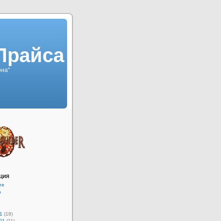
Прайса
она"
ция
те
а
1
(18)
01
(11)