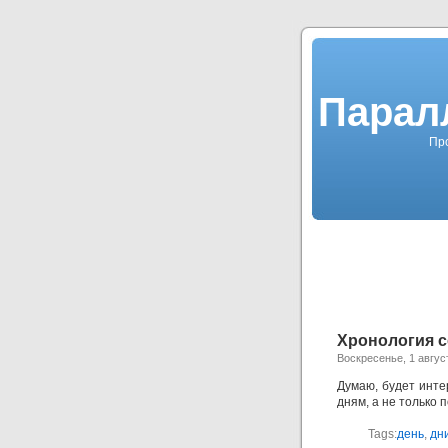
Парал
Про
Хронология с
Воскресенье, 1 авгус
Думаю, будет инте
дням, а не только 
Tags:
день
,
дн