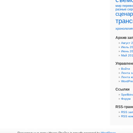
мир
перево
разные
сер
сцена
транс
хронология
Архив за
Август 
Июль 2
Июнь 2
Май 20
Управлен
Войти
Лента з
Лента 
WordPre
Ссылки
Spellbin
Форум
RSS-тран
RSS за
RSS ко
Параллельные миры Ноэла Прайса is proudly powered by
WordPress