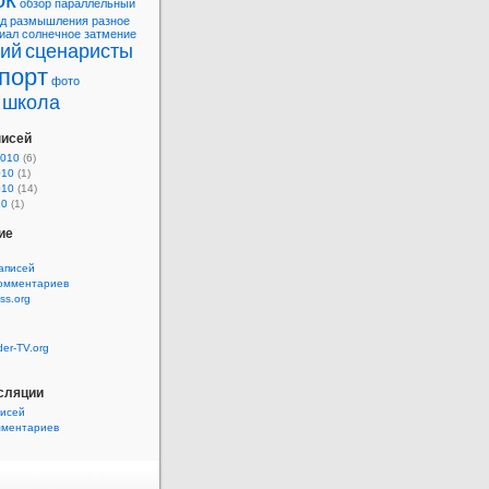
обзор
параллельный
д
размышления
разное
иал
солнечное затмение
рий
сценаристы
порт
фото
школа
писей
2010
(6)
010
(1)
010
(14)
10
(1)
ие
аписей
комментариев
ss.org
der-TV.org
сляции
писей
мментариев