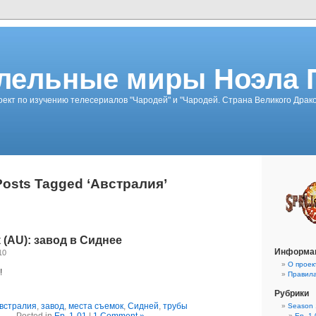
лельные миры Ноэла 
ект по изучению телесериалов "Чародей" и "Чародей. Страна Великого Драк
Posts Tagged ‘Австралия’
 (AU): завод в Сиднее
Информа
10
О проек
!
Правил
Рубрики
встралия
,
завод
,
места съемок
,
Сидней
,
трубы
Season 
Ep. 1-