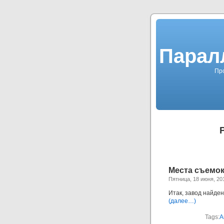
Парал
Про
Места съемок
Пятница, 18 июня, 20
Итак, завод найден
(далее…)
Tags:
А