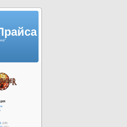
Прайса
она"
ция
те
а
1
(18)
01
(11)