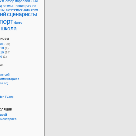
обзор
параллельный
д
размышления
разное
иал
солнечное затмение
рий
сценаристы
порт
фото
школа
писей
2010
(6)
010
(1)
010
(14)
10
(1)
ие
аписей
комментариев
ss.org
der-TV.org
сляции
писей
мментариев