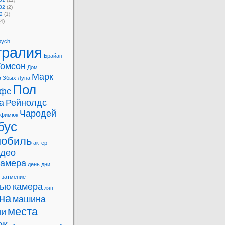
02
(2)
2
(1)
4)
bych
тралия
Брайан
Томсон
Дом
Марк
в
Збых
Луна
Пол
фс
а
Рейнолдс
Чародей
офимюк
бус
мобиль
актер
идео
камера
день
дни
затмение
вью
камера
ляп
на
машина
места
ии
ок