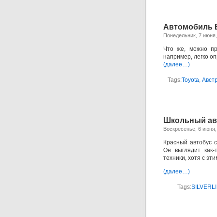
Автомобиль 
Понедельник, 7 июня,
Что же, можно пр
например, легко оп
(далее…)
Tags:
Toyota
,
Авст
Школьный ав
Воскресенье, 6 июня,
Красный автобус с
Он выглядит как-
техники, хотя с эт
(далее…)
Tags:
SILVERL