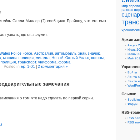
мир
перево
разные
сер
0
сцена
транс
стебль Салли Миллер (?) сообщила Брайану, что его сын
хронология
ет узнать, где она служит.
Архив за
Август 
Июль 2
Wales Police Force
,
Австралия
,
автомобиль
,
знак
,
значок
,
Июнь 2
а
,
машина полиции
,
мигалка
,
Новый Южный Уэльс
,
погоны
,
Май 20
полиция
,
транспорт
,
униформа
,
форма
Posted in
Ep. 1-01
|
2 комментария »
Управлен
Войти
Лента з
Лента 
Предварительные замечания
WordPre
0
Ссылки
амечания о том, что надо сделать по первой серии.
Spellbin
Форум
RSS-тран
RSS за
RSS ко
)