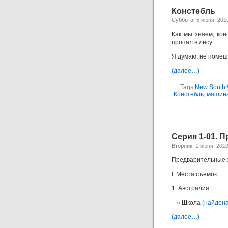
Констебль
Суббота, 5 июня, 201
Как мы знаем, кон
пропал в лесу.
Я думаю, не помеша
(далее…)
Tags:
New South 
Констебль
,
машин
Серия 1-01. 
Вторник, 1 июня, 201
Предварительные з
I. Места съемок
1. Австралия
Школа
(найдена
(далее…)