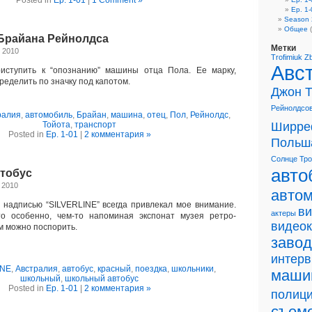
Posted in
Ep. 1-01
|
1 Comment »
Ep. 1-
Season 
Общее
(
Брайана Рейнолдса
Метки
 2010
Trofimiuk
Z
Авс
иступить к “опознанию” машины отца Пола. Ее марку,
ределить по значку под капотом.
Джон 
Рейнолдсо
ралия
,
автомобиль
,
Брайан
,
машина
,
отец
,
Пол
,
Рейнолдс
,
Тойота
,
транспорт
Ширре
Posted in
Ep. 1-01
|
2 комментария »
Польш
Солнце
Тр
авто
тобус
 2010
авто
 надписью “SILVERLINE” всегда привлекал мое внимание.
в
актеры
то особенно, чем-то напоминая экспонат музея ретро-
видео
им можно поспорить.
завод
интер
INE
,
Австралия
,
автобус
,
красный
,
поездка
,
школьники
,
маши
школьный
,
школьный автобус
Posted in
Ep. 1-01
|
2 комментария »
полиц
съем